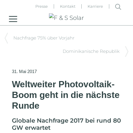
Zum
Presse
Kontakt
Karriere
Inhalt
MENU
springen
Nachfrage 75% über Vorjahr
Dominikanische Republik
31. Mai 2017
Weltweiter Photovoltaik-
Boom geht in die nächste
Runde
Globale Nachfrage 2017 bei rund 80
GW erwartet