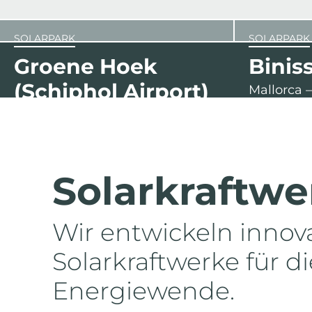
SOLARPARK
SOLARPARK
Groene Hoek
Binis
(Schiphol Airport)
Mallorca 
Niederlande – 15.000 kWp
Solarkraft­w
Wir entwickeln innov
Solarkraftwerke für d
Energiewende.