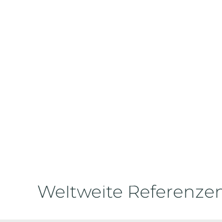
Dominikanische Repub
162.200 kWp
Mit einer installierten Gesamtleistung v
stellt das Projekt Cotoperi eines der be
Solarprojekte in der Dominikanischen Re
gesamten Karibik dar. Aufgrund der au
Größe und der damit verbundenen netzt
Herausforderungen wurde das Projekt in 
große Teilbereiche mit jeweils 54,2 MWp a
ZUR REFERENZ
Weltweite Referenzen