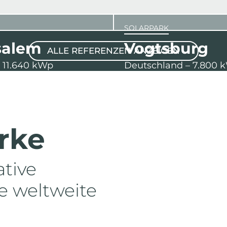
SOLARPARK
salem
Vogtsburg
ALLE REFERENZEN ANZEIGEN
– 11.640 kWp
Deutschland – 7.800 
erke
ative
ie weltweite