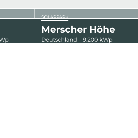
SOLARPARK
Merscher Höhe
kWp
Deutschland – 9.200 kWp