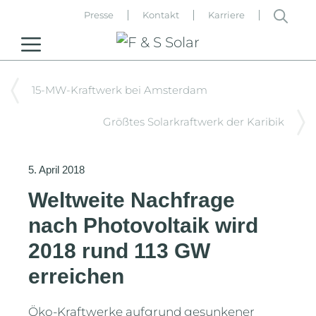
Zum
Presse
Kontakt
Karriere
Inhalt
MENU
springen
15-MW-Kraftwerk bei Amsterdam
Größtes Solarkraftwerk der Karibik
5. April 2018
Weltweite Nachfrage
nach Photovoltaik wird
2018 rund 113 GW
erreichen
Öko-Kraftwerke aufgrund gesunkener